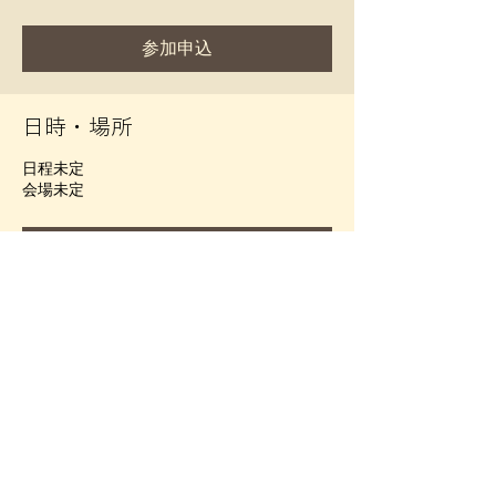
参加申込
日時・場所
日程未定
会場未定
参加申込
このイベントをシェア
©️2025 dairakuji.