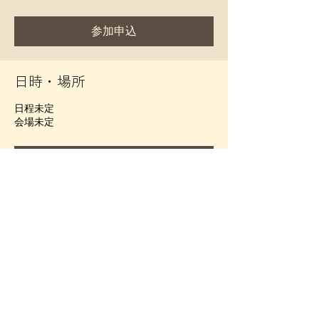
参加申込
日時・場所
日程未定
会場未定
参加申込
このイベントをシェア
©️2025 dairakuji.