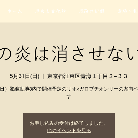
ホーム
歴史と文化財
厄除け祈願
霊場・札
の炎は消させな
5月31日(日)
  |  
東京都江東区青海１丁目２−３３
1（日）驚纏動地3内で開催予定のリオ×ガロプチオンリーの案内
す
お申し込みの受付は終了しました。
他のイベントを見る