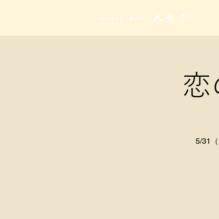
恋
5/3