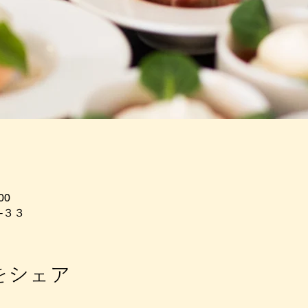
00
−３３
をシェア