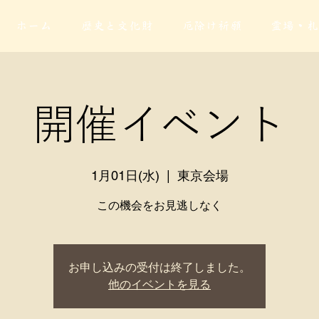
ホーム
歴史と文化財
厄除け祈願
霊場・札
開催イベント
1月01日(水)
  |  
東京会場
この機会をお見逃しなく
お申し込みの受付は終了しました。
他のイベントを見る